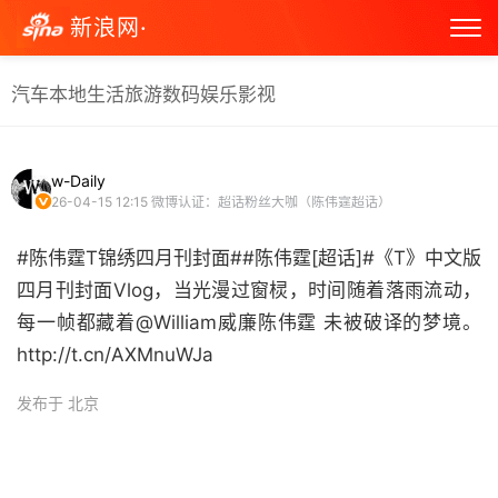
新浪网·
汽车
本地生活
旅游
数码
娱乐
影视
w-Daily
26-04-15 12:15
微博认证：超话粉丝大咖（陈伟霆超话）
#陈伟霆T锦绣四月刊封面##陈伟霆[超话]#《T》中文版
四月刊封面Vlog，当光漫过窗棂，时间随着落雨流动，
每一帧都藏着@William威廉陈伟霆 未被破译的梦境。
http://t.cn/AXMnuWJa ​
发布于 北京