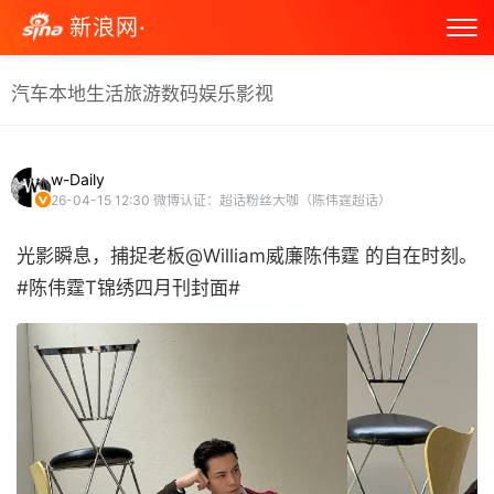
新浪网·
汽车
本地生活
旅游
数码
娱乐
影视
w-Daily
26-04-15 12:30
微博认证：超话粉丝大咖（陈伟霆超话）
光影瞬息，捕捉老板@William威廉陈伟霆 的自在时刻。
#陈伟霆T锦绣四月刊封面# ​