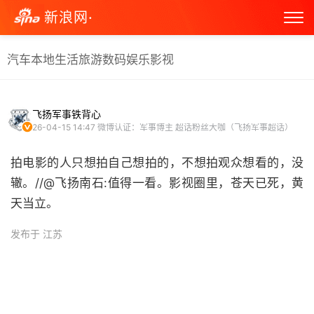
新浪网·
汽车
本地生活
旅游
数码
娱乐
影视
飞扬军事铁背心
26-04-15 14:47
微博认证：军事博主 超话粉丝大咖（飞扬军事超话）
拍电影的人只想拍自己想拍的，不想拍观众想看的，没
辙。//@飞扬南石:值得一看。影视圈里，苍天已死，黄
天当立。
发布于 江苏