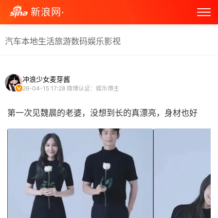
新浪网·
汽车
本地生活
旅游
数码
娱乐
影视
冲浪少女麦芽酱
26-04-15 17:28
微博认证：娱乐博主
第一次见魏晨的老婆，没想到长的真漂亮，身材也好 ​