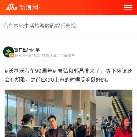
新浪网·
汽车
本地生活
旅游
数码
娱乐
影视
智在出行同学
26-04-15 18:31
微博认证：汽车博主
#沃尔沃汽车99周年# 袁弘和郭晶晶来了，等下应该还
会有胡歌，之前EX90上市的时候反响挺好的。 ​