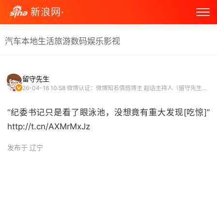
新浪网·
汽车
本地生活
旅游
数码
娱乐
影视
留守先生
26-04-16 10:58
微博认证：微博知名情感博主 超话主持人（留守先生超话）
“纪委书记只是看了眼泳池，没想竟有重大发现[吃惊]”
http://t.cn/AXMrMxJz ​
发布于 辽宁