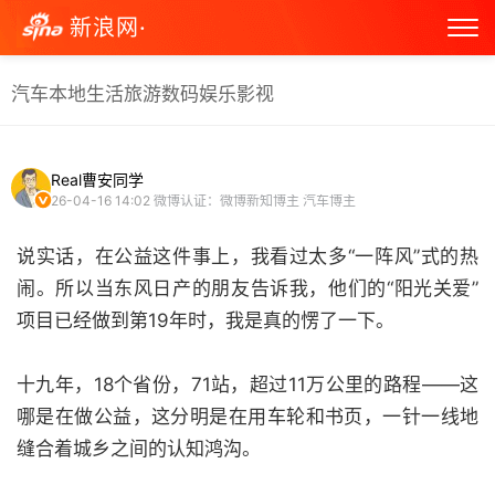
新浪网·
汽车
本地生活
旅游
数码
娱乐
影视
Real曹安同学
26-04-16 14:02
微博认证：微博新知博主 汽车博主
说实话，在公益这件事上，我看过太多“一阵风”式的热
闹。所以当东风日产的朋友告诉我，他们的“阳光关爱”
项目已经做到第19年时，我是真的愣了一下。
十九年，18个省份，71站，超过11万公里的路程——这
哪是在做公益，这分明是在用车轮和书页，一针一线地
缝合着城乡之间的认知鸿沟。