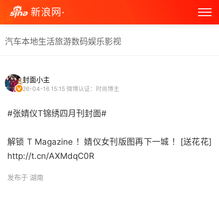
新浪网·
汽车
本地生活
旅游
数码
娱乐
影视
封面小主
26-04-16 15:15
微博认证：时尚博主
#张婧仪T锦绣四月刊封面#
解锁 T Magazine ！婧仪女刊版图再下一城 ！[送花花]
http://t.cn/AXMdqC0R ​
发布于 湖南