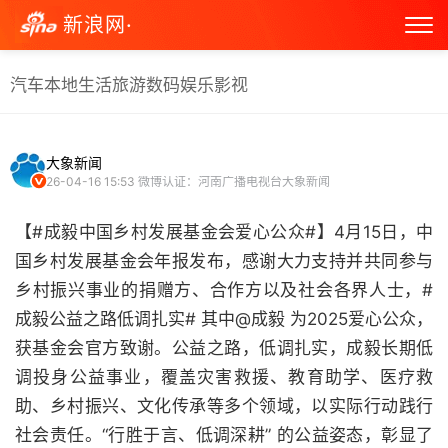
新浪网·
汽车
本地生活
旅游
数码
娱乐
影视
大象新闻
26-04-16 15:53
微博认证：河南广播电视台大象新闻
【#成毅中国乡村发展基金会爱心公众#】4月15日，中
国乡村发展基金会年报发布，感谢大力支持并共同参与
乡村振兴事业的捐赠方、合作方以及社会各界人士，#
成毅公益之路低调扎实# 其中@成毅 为2025爱心公众，
获基金会官方致谢。公益之路，低调扎实，成毅长期低
调投身公益事业，覆盖灾害救援、教育助学、医疗救
助、乡村振兴、文化传承等多个领域，以实际行动践行
社会责任。“行胜于言、低调深耕” 的公益姿态，彰显了