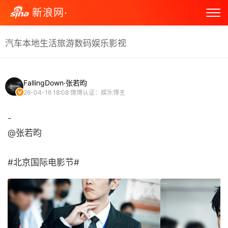
新浪网·
汽车
本地生活
旅游
数码
娱乐
影视
FallingDown·张若昀
26-04-16 18:08
微博认证：娱乐博主
-
@张若昀
#北京国际电影节# ​