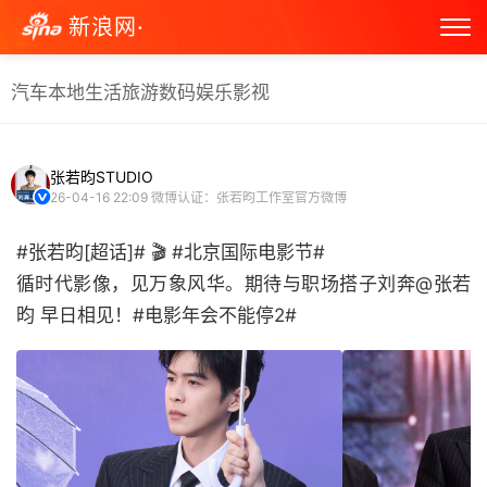
新浪网·
汽车
本地生活
旅游
数码
娱乐
影视
张若昀STUDIO
26-04-16 22:09
微博认证：张若昀工作室官方微博
#张若昀[超话]# 🎬 #北京国际电影节#
循时代影像，见万象风华。期待与职场搭子刘奔@张若
昀 早日相见！#电影年会不能停2# ​