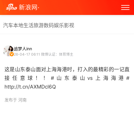
新浪网·
汽车
本地生活
旅游
数码
娱乐
影视
追梦人inn
26-04-17 06:11
微博认证：体育博主
这是山东泰山面对上海海港时，打入的最精彩的一记直
接任意球！！#山东泰山vs上海海港#
http://t.cn/AXMDcl6Q ​
发布于 河南