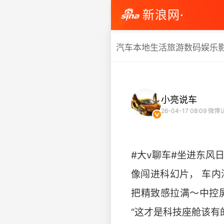
新浪网·
汽车
本地生活
旅游
数码
娱乐
小亮说车
26-04-17 08:09
微博认
#大v聊车#坐进东风
像闯进科幻片， 车
把精致感拉满～中控
“这才是科技座舱该有