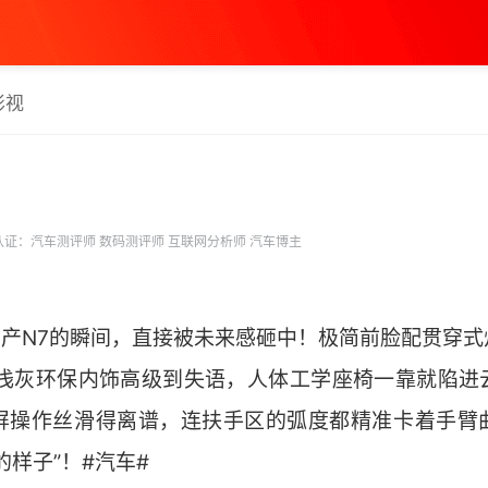
影视
证：汽车测评师 数码测评师 互联网分析师 汽车博主
日产N7的瞬间，直接被未来感砸中！极简前脸配贯穿
内浅灰环保内饰高级到失语，人体工学座椅一靠就陷进
屏操作丝滑得离谱，连扶手区的弧度都精准卡着手臂
的样子”！#汽车#