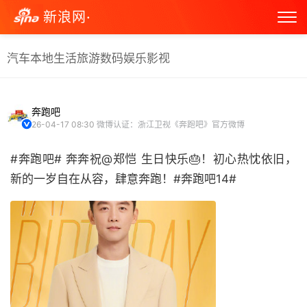
新浪网·
汽车
本地生活
旅游
数码
娱乐
影视
奔跑吧
26-04-17 08:30
微博认证：浙江卫视《奔跑吧》官方微博
#奔跑吧# 奔奔祝@郑恺 生日快乐🎂！初心热忱依旧，
新的一岁自在从容，肆意奔跑！#奔跑吧14# ​