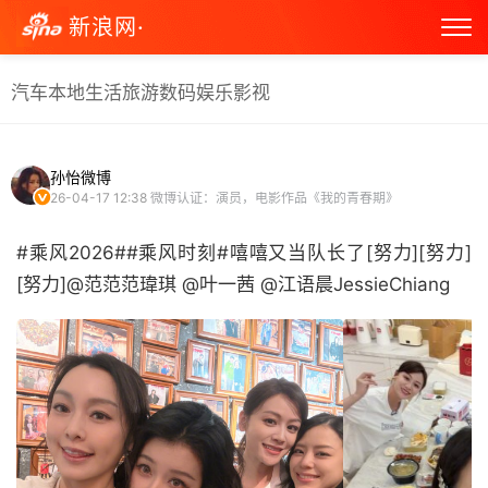
新浪网·
汽车
本地生活
旅游
数码
娱乐
影视
孙怡微博
26-04-17 12:38
微博认证：演员，电影作品《我的青春期》
#乘风2026##乘风时刻#嘻嘻又当队长了[努力][努力]
[努力]@范范范瑋琪 @叶一茜 @江语晨JessieChiang ​