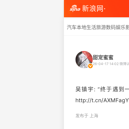
新浪网·
汽车
本地生活
旅游
数码
娱乐
甜宠蜜蜜
26-04-17 14:02
微博
吴镇宇: “终于遇
http://t.cn/AXMFagYS
发布于 上海