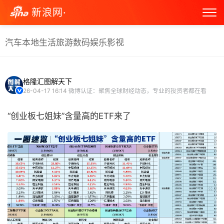
新浪网·
汽车
本地生活
旅游
数码
娱乐
影视
格隆汇图解天下
26-04-17 16:14
微博认证：聚焦全球财经动态，专业的投资者都在看
“创业板七姐妹”含量高的ETF来了 ​