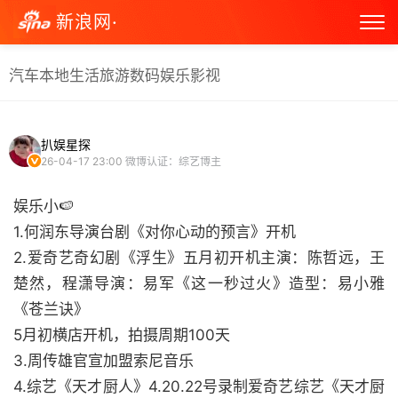
新浪网·
汽车
本地生活
旅游
数码
娱乐
影视
扒娱星探
26-04-17 23:00
微博认证：综艺博主
娱乐小🍉
1.何润东导演台剧《对你心动的预言》开机
2.爱奇艺奇幻剧《浮生》五月初开机主演：陈哲远，王
楚然，程潇导演：易军《这一秒过火》造型：易小雅
《苍兰诀》
5月初横店开机，拍摄周期100天
3.周传雄官宣加盟索尼音乐
4.综艺《天才厨人》4.20.22号录制爱奇艺综艺《天才厨