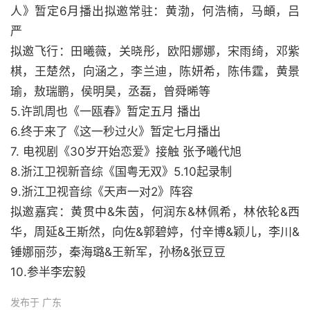
人》暂定6月播出拟邀常驻：黄渤，何浩楠，马頔，吕
严
拟邀飞行：田曦薇，关晓彤，欧阳娜娜，宋雨绮，邓紫
棋，王楚然，向涵之，李兰迪，陈妍希，陈伟霆，黄景
瑜，敖瑞鹏，侯明昊，丞磊，曾舜晞等
5.许凯周也《一瓯春》暂定五月 播出
6.终于来了《这一秒过火》暂定七月播出
7. 电视剧《30岁开始恋爱》接触 张予曦代旭
8.浙江卫视新音综《国粤无双》5.10起录制
9.浙江卫视音综《天声一对2》阵容
拟邀嘉宾：黄贯中&朱茵，何润东&林佩希，林依轮&西
华，周延&王斯然，向佐&郭碧婷，付辛博&颖儿，李川&
锤娜丽莎，秦海璐&王新军，孙杨&张豆豆
10.参半李宏毅
发布于 广东