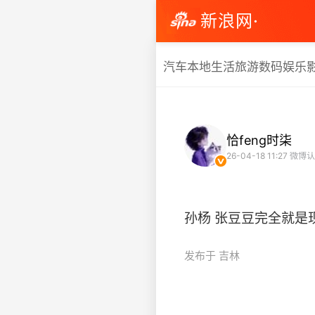
新浪网·
汽车
本地生活
旅游
数码
娱乐
恰feng时柒
26-04-18 11:27
微博认
孙杨 张豆豆完全就是现实版的
发布于 吉林