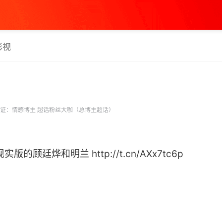
影视
证：情感博主 超话粉丝大咖（总博主超话）
顾廷烨和明兰 http://t.cn/AXx7tc6p ​