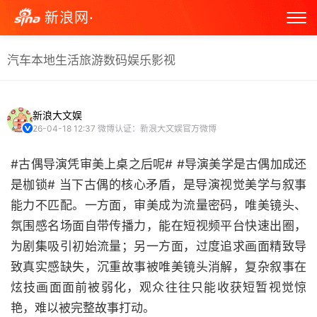
新浪网·
汽车
本地生活
旅游
数码
娱乐
影视
新浪大文娱
26-04-18 12:37
微博认证：新浪大文娱官方微博
#古偶导演凭审美上桌之后呢# #导演美学是古偶加成还
是枷锁# 当下古偶的核心矛盾，是导演视觉美学与叙事
能力不匹配。一方面，审美成为流量密码，唯美镜头、
氛围感名场面自带传播力，能在短视频平台快速出圈，
为剧集吸引初始流量；另一方面，过度追求画面精致导
致真实感缺失，沉重故事被唯美镜头消解，复杂叙事在
炫技画面面前被弱化，观众往往只能收获短暂视觉惊
艳，难以被完整故事打动。