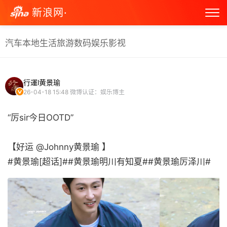
新浪网·
汽车
本地生活
旅游
数码
娱乐
影视
行運l黄景瑜
26-04-18 15:48
微博认证：娱乐博主
“厉sir今日OOTD”
【好运 @Johnny黄景瑜 】
#黄景瑜[超话]##黄景瑜明川有知夏##黄景瑜厉泽川# ​