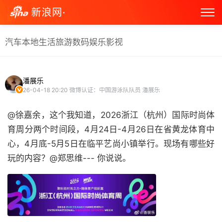
新浪网·
汽车
本地生活
旅游
数码
娱乐
影视
潘展乐
26-04-18 20:20
微博认证：中国游泳队队员 潘展乐
@徐嘉余，这个我知道，2026浙江（杭州）国际时尚体
育周分两个时间段，4月24日-4月26日在省黄龙体育中
心，4月底-5月5日在临平艺尚小镇举行。现场有哪些好
玩的内容？@郑思维--- 你说说。 ​