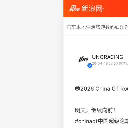
新浪网·
汽车
本地生活
旅游
数码
娱乐
UNORACING
26-04-18 23:50
微博认
📷2026 China GT R
明天，继续向前！
#chinagt中国超级跑车锦