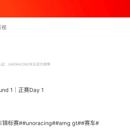
影视
证：UNORACING车队官方微博
ound 1｜正赛Day 1
标赛##unoracing##amg gt##赛车# ​