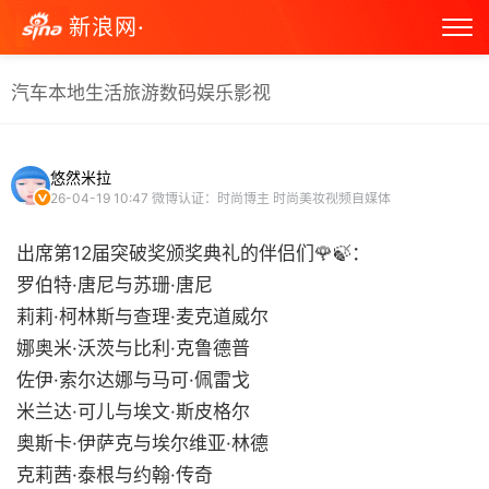
新浪网·
汽车
本地生活
旅游
数码
娱乐
影视
悠然米拉
26-04-19 10:47
微博认证：时尚博主 时尚美妆视频自媒体
出席第12届突破奖颁奖典礼的伴侣们🌹🍃：
罗伯特·唐尼与苏珊·唐尼
莉莉·柯林斯与查理·麦克道威尔
娜奥米·沃茨与比利·克鲁德普
佐伊·索尔达娜与马可·佩雷戈
米兰达·可儿与埃文·斯皮格尔
奥斯卡·伊萨克与埃尔维亚·林德
克莉茜·泰根与约翰·传奇