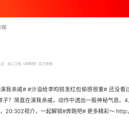
影视
证：浙江卫视《奔跑吧》官方微博
演我亲戚# #沙溢给李昀锐发红包偷感很重# 还没看
样子？简直在演我亲戚，动作中透出一股神秘气息。4月2
0:30Z视介，一起解锁#奔跑吧# 更多精彩～ http://t.c