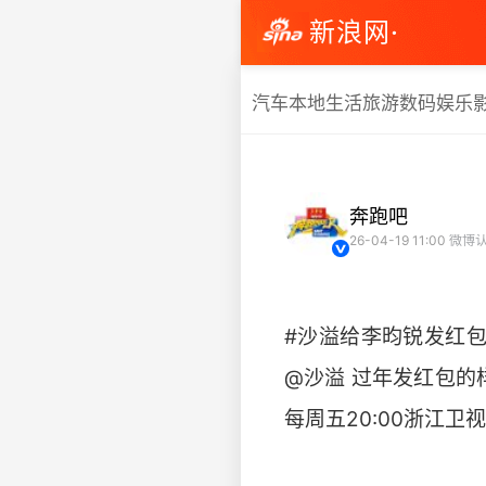
新浪网·
汽车
本地生活
旅游
数码
娱乐
奔跑吧
26-04-19 11:00
微博认
#沙溢给李昀锐发红包
@沙溢 过年发红包的
每周五20:00浙江卫视，2