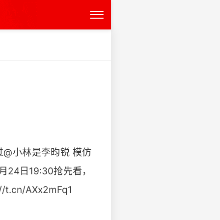
过@小林是李昀锐 模仿
4日19:30抢先看，
n/AXx2mFq1 ​