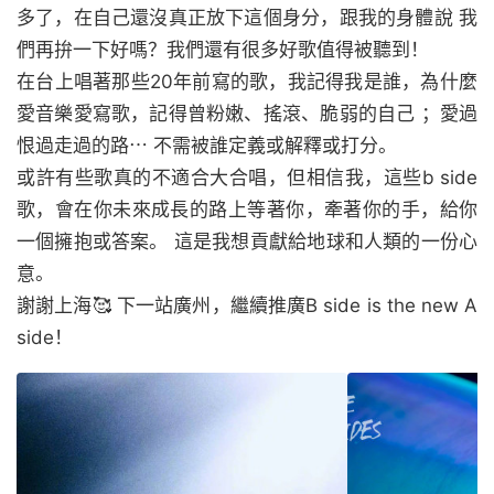
多了，在自己還沒真正放下這個身分，跟我的身體說 我
們再拚一下好嗎？我們還有很多好歌值得被聽到！
在台上唱著那些20年前寫的歌，我記得我是誰，為什麼
愛音樂愛寫歌，記得曾粉嫩、搖滾、脆弱的自己 ；愛過
恨過走過的路⋯ 不需被誰定義或解釋或打分。
或許有些歌真的不適合大合唱，但相信我，這些b side
歌，會在你未來成長的路上等著你，牽著你的手，給你
一個擁抱或答案。 這是我想貢獻給地球和人類的一份心
意。
謝謝上海🥰 下一站廣州，繼續推廣B side is the new A
side！