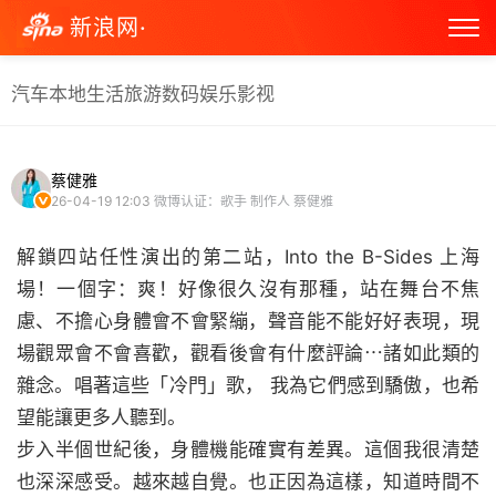
新浪网·
汽车
本地生活
旅游
数码
娱乐
影视
蔡健雅
26-04-19 12:03
微博认证：歌手 制作人 蔡健雅
解鎖四站任性演出的第二站，Into the B-Sides 上海
場！一個字：爽！好像很久沒有那種，站在舞台不焦
慮、不擔心身體會不會緊繃，聲音能不能好好表現，現
場觀眾會不會喜歡，觀看後會有什麼評論⋯諸如此類的
雜念。唱著這些「冷門」歌， 我為它們感到驕傲，也希
望能讓更多人聽到。
步入半個世紀後，身體機能確實有差異。這個我很清楚
也深深感受。越來越自覺。也正因為這樣，知道時間不