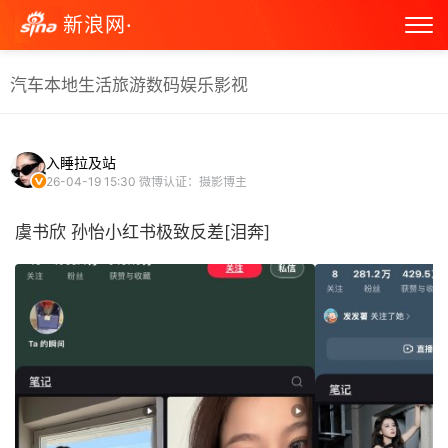
新浪网·
汽车
本地生活
旅游
数码
娱乐
影视
入睡拉及站
26-04-19 15:30
微博认证：摄影博主
虞书欣 孙怡小红书极致反差[泪奔] ​