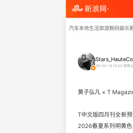
新浪网·
汽车
本地生活
旅游
数码
娱乐
Stars_HauteCo
26-04-19 15:34
微博
黄子弘凡 × T Magazine
T中文版四月刊全新预告发
2026春夏系列明黄色