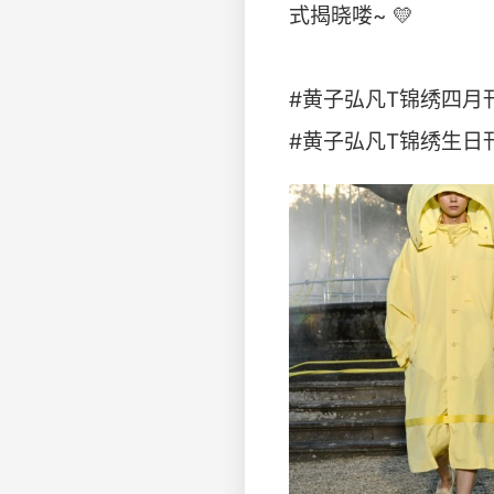
式揭晓喽~ 💛
#黄子弘凡T锦绣四月
#黄子弘凡T锦绣生日刊