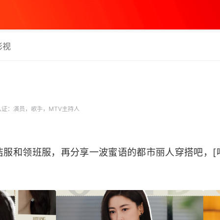
影视
证：演员，歌手，MTV主持人
洁服和领班服，再分享一波蜜语的都市丽人穿搭吧，[嘻