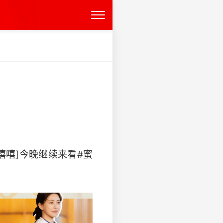
嘻]今晚继续来看#蜜