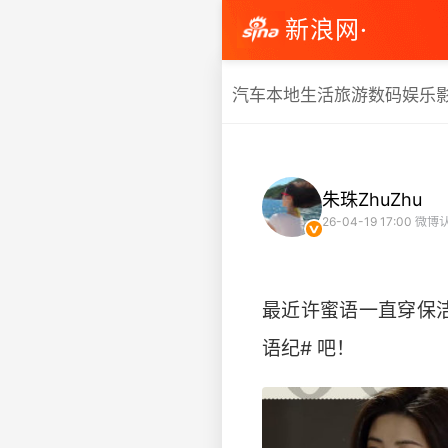
新浪网·
汽车
本地生活
旅游
数码
娱乐
朱珠ZhuZhu
26-04-19 17:00
微博认
最近许蜜语一直穿保
语纪# 吧！ ​