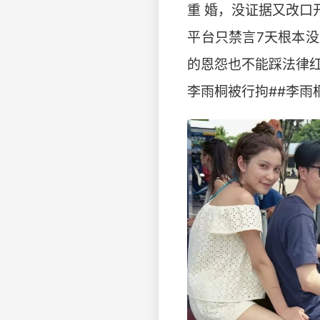
重 婚，没证据又改
​平台只禁言7天根
的恩怨也不能踩法律红
李雨桐被行拘##李雨