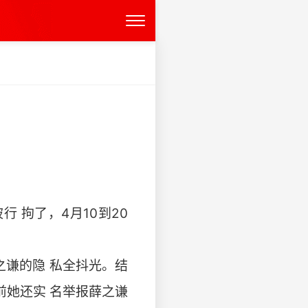
 拘了，4月10到20
之谦的隐 私全抖光。结
前她还实 名举报薛之谦