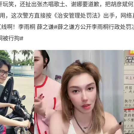
口开玩笑，还扯出张杰唱歌土、谢娜要道歉，把胡彦斌
本没用，这次警方直接按《治安管理处罚法》出手，网络
线啊！李雨桐 薛之谦#薛之谦方公开李雨桐行政处罚
桐被行拘#