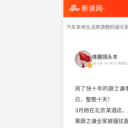
新浪网·
汽车
本地生活
旅游
数码
娱乐
体圈领头羊
26-04-19 18:21
微博认
闹了快十年的薛之谦李
日，整整十天！
​3月她在北京某酒店
果薛之谦全家被骚扰轰