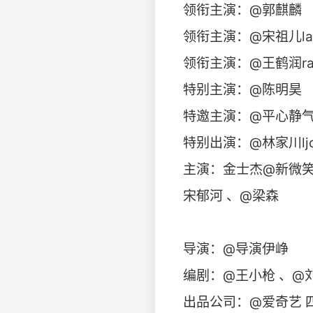
领衔主演：@郭麒麟
领衔主演：@宋祖儿lar
领衔主演：@王鹤润ra
特别主演：@陈明昊
特邀主演：@平心静气
特别出演：@林家川lj
主演：金士杰@新微笑影视
宋郁河 、@梁森
导演：@导演伊峥
编剧：@王小枪 、@
出品公司：@爱奇艺 