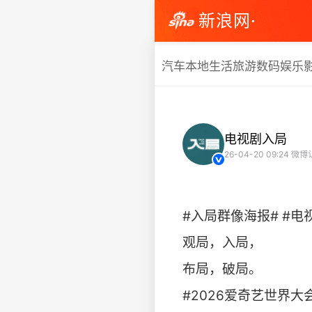
新浪网·
汽车
本地生活
旅游
数码
娱乐
电视剧入局
26-04-20 09:24
微博
#入局群像海报# #电
观局，入局，
布局，破局。
#2026爱奇艺世界大