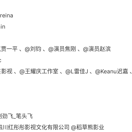
eina
in
贾一平 、@刘钧 、@演员焦刚 、@演员赵滨
c
 、@王耀庆工作室 、@L雷佳J 、@Keanu迟嘉 、
刘劲飞_笔头飞
四川红彤彤影视文化有限公司 @稻草熊影业