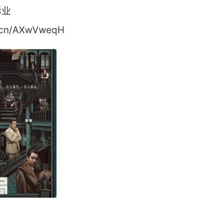
影业
cn/AXwVweqH