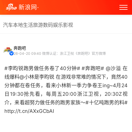
新浪网·
汽车
本地生活
旅游
数码
娱乐
影视
奔跑吧
26-04-20 09:40
微博认证：浙江卫视《奔跑吧》官方微博
#李昀锐跑男做任务卷了40分钟# #奔跑吧# @沙溢 在
线爆料@小林是李昀锐 在游戏非常难的情况下，竟然40
分钟都在卷任务，看来小林新一季力争卷王ing~4月24
日19:30抢先看，每周五20:00浙江卫视，20:30Z视
介，来看超努力做任务的跑男家族～#十亿吨跑男的料#
http://t.cn/AXxGCbAI ​