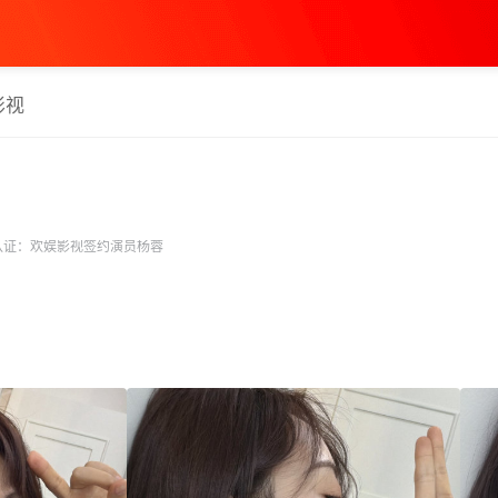
影视
认证：欢娱影视签约演员杨蓉