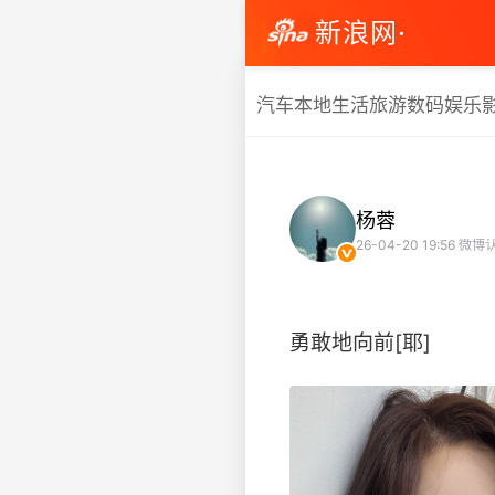
新浪网·
汽车
本地生活
旅游
数码
娱乐
杨蓉
26-04-20 19:56
微博
勇敢地向前[耶] ​