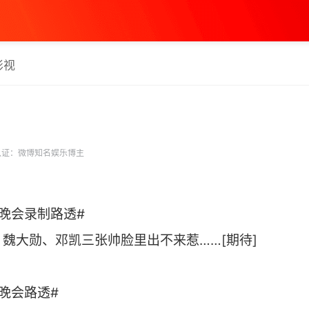
影视
证：微博知名娱乐博主
晚会录制路透#
魏大勋、邓凯三张帅脸里出不来惹……[期待]
会路透# ​