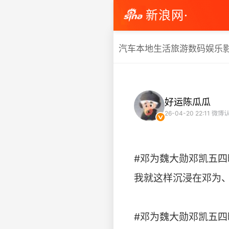
新浪网·
汽车
本地生活
旅游
数码
娱乐
好运陈瓜瓜
26-04-20 22:11
微博认
#邓为魏大勋邓凯五四
我就这样沉浸在邓为、
#邓为魏大勋邓凯五四晚