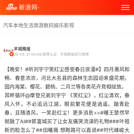
新浪网·
汽车
本地生活
旅游
数码
娱乐
影视
羊城晚报
26-04-21 00:08
微博认证：羊城晚报官方微博
【晚安！#听刘宇宁笑红尘感受春日浪漫#】四月惠风和
畅、春意浓浓，河北大名县的森林生态园迎来盛花期，
园内海棠、樱花、碧桃、二月兰等各类花卉竞相绽放。
耳畔循环@摩登兄弟刘宇宁 《笑红尘》，红尘清欢，春
风入怀。不必追远江湖，眼前繁花便是逍遥。踏青赴
春，且随清风，一笑赴红尘！更多消息>>#曝王楚然早
就融了AI##郭富城买了让女友痛哭流涕的礼物###叶祖
新的脸怎么了##田曦薇 想跑路可以直说##时代峰峻大