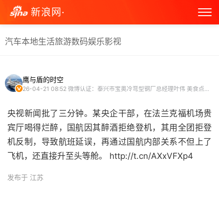
新浪网·
汽车
本地生活
旅游
数码
娱乐
影视
鹰与盾的时空
26-04-21 08:52
微博认证：泰兴市宝奥冷弯型钢厂总经理叶伟 美食点评团成员 军事博主 微博原创视频博主 头条文章作者
央视新闻批了三分钟。某央企干部，在法兰克福机场贵
宾厅喝得烂醉，国航因其醉酒拒绝登机，其用全团拒登
机反制，导致航班延误，再通过国航内部关系不但上了
飞机，还直接升至头等舱。 http://t.cn/AXxVFXp4 ​
发布于 江苏