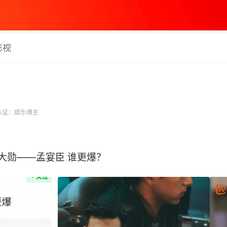
影视
认证：娱乐博主
大勋——孟宴臣 谁更爆？ ​