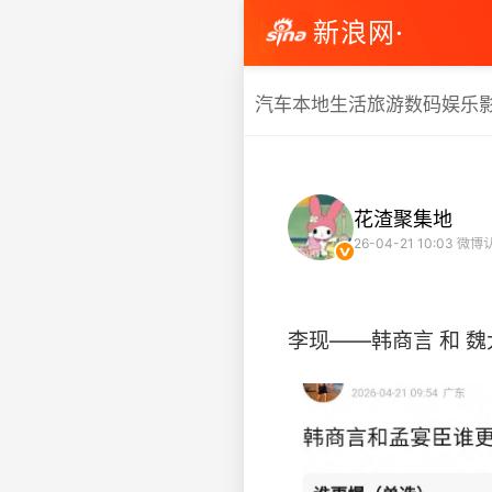
新浪网·
汽车
本地生活
旅游
数码
娱乐
花渣聚集地
26-04-21 10:03
微博
李现——韩商言 和 魏