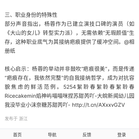
三、职业身份的特殊性
部分声音指出，杨蓉作为已建立演技口碑的演员（如
《大山的女儿》转型实力派），无需依赖“无瑕颜值”生
存，这种职业底气为其接纳疤痕提供了缓冲空间。@相
册纸
核心启示：杨蓉的举动并非鼓吹“疤痕很美”，而是传递
“疤痕存在，我依然完整”的自我接纳哲学，成为对抗容
貌焦虑的鲜活范例。5254絮聆春絮聆春絮聆春
Ricecakemin焰神屿喵喵咪捏苏甜芮吖-大皖新闻幼儿园
我没毕业小沫奈糖苏甜芮吖- http://t.cn/AXxxvGZV
发布于 浙江
首页
导航
反馈
登录