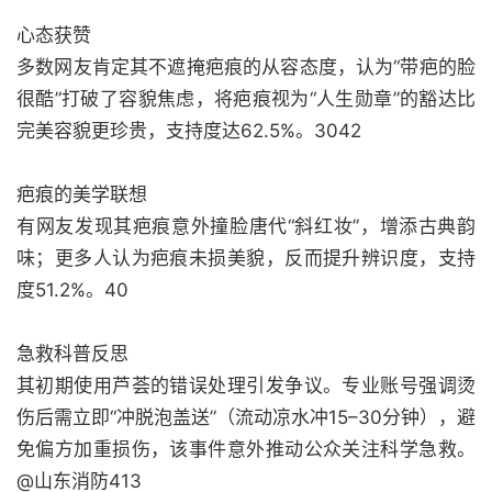
心态获赞
多数网友肯定其不遮掩疤痕的从容态度，认为“带疤的脸
很酷”打破了容貌焦虑，将疤痕视为“人生勋章”的豁达比
完美容貌更珍贵，支持度达62.5%。3042
疤痕的美学联想
有网友发现其疤痕意外撞脸唐代“斜红妆”，增添古典韵
味；更多人认为疤痕未损美貌，反而提升辨识度，支持
度51.2%。40
急救科普反思
其初期使用芦荟的错误处理引发争议。专业账号强调烫
伤后需立即“冲脱泡盖送”（流动凉水冲15–30分钟），避
免偏方加重损伤，该事件意外推动公众关注科学急救。
@山东消防413