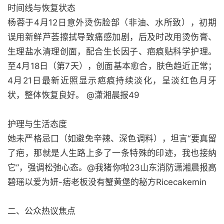
时间线与恢复状态
杨蓉于4月12日意外烫伤脸部（非油、水所致），初期
误用新鲜芦荟擦拭导致痛感加剧，后及时改用烫伤膏、
生理盐水清理创面，配合生长因子、疤痕贴科学护理。
至4月18日（第7天），创面基本愈合，肤色趋近正常；
4月21日最新近照显示疤痕持续淡化，呈淡红色月牙
状，整体恢复良好。 @潇湘晨报49
护理与生活态度
她未严格忌口（如避免辛辣、深色调料），坦言“要真留
了疤，那就是人生路上多了一条特殊的印迹，我也接纳
它”，强调松弛心态。@我猪你啦23山东消防潇湘晨报高
碧瑶以爱为妍-痞老板没有蟹黄堡的秘方Ricecakemin
二、公众热议焦点