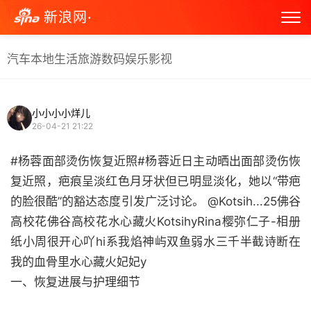
新浪网·
汽车
本地生活
旅游
数码
娱乐
影视
小小小小烊儿
26-04-21 21:22
#杨蓉面部烫伤恢复近照#杨蓉近日主动晒出面部烫伤恢
复近照，疤痕呈淡红色月牙状但已明显淡化，她以“带疤
的脸很酷”的豁达态度引发广泛讨论。 @Kotsih...25佛谷
高校花佛谷高校花水心藏火KotsihyRina樱弥仁子-相册
纸小周很开心吖hi系我焰神屿双鱼弱水三千半截诗断在
我的血骨里水心藏火妃妃y
一、恢复进展与护理细节