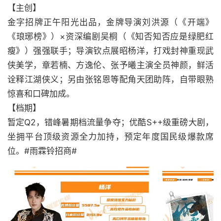
【主创】
金字招牌正午阳光出品，金牌导演刘洪源（《开端》
《琅琊榜》）×资深编剧吴桐（《知否知否应是绿肥红
瘦》）强强联手；导演钦点展昭杨洋，打戏封神重现武
侠美学，章若楠、方逸伦、张予曦主演全员神颜，鲜活
诠释江湖侠义；另由张铭恩等配角天团助阵，自带眼熟
惊喜和口碑加成。
【档期】
暂定Q2，错峰暑期档流量争夺；优酷S++级重磅大剧，
坐拥平台顶级资源全力加持，预定年度国民级爆款席
位。#雨霖铃招商#