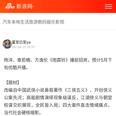
新浪网·
汽车
本地生活
旅游
数码
娱乐
影视
夏至已至ya
26-04-21 21:37
杨洋、章若楠、方逸伦《雨霖铃》播前招商，预计5月下
旬优酷开播。
【题材】
改编自中国武侠小说鼻祖著作《三侠五义》，开创侠义
公案先河；高能剧情演绎现象级谋反，江湖侠义与朝堂
权谋交织展现，全民皆入局；四大案件直击情绪痛点，
当代社会硬核缩影。