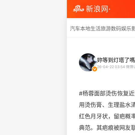
新浪网·
汽车
本地生活
旅游
数码
娱乐
妳等到灯塔了嗎
26-04-22 03:54
微博
#杨蓉面部烫伤恢复近
用烫伤膏、生理盐水清
红色月牙状，留疤概
典范。其疤痕被网友