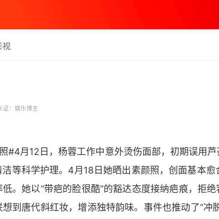
影视
认证：娱乐博主
照#4月12日，杨蓉工作中意外烫伤面部，初期误用
洁等科学护理。4月18日她晒出素颜照，创面基本愈
率低。她以“带疤的脸很酷”的豁达态度接纳疤痕，拒绝
联想到唐代斜红妆，增添独特韵味。事件也推动了“冲脱