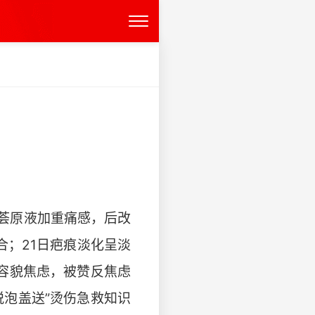
芦荟原液加重痛感，后改
合；21日疤痕淡化呈淡
容貌焦虑，被赞反焦虑
泡盖送”烫伤急救知识