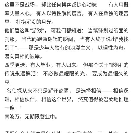
这里不是战场， 却比任何博弈都惊心动魄—— 有人用概
率丈量人心， 有人以诗性解构谎言， 有人在数独的迷宫
里， 打捞沉没的月光。
他们管这叫"游戏"， 可我们都知道： 当笔锋划过纸面的
刹那， 当代码跑通逻辑的瞬间， 当有人终于说出"我找
到了"—— 那是少年人独有的浪漫主义， 以理性为舟，
渡向真相的彼岸。
四季更迭，有人毕业，有人归来。 但那个关于"聪明"的
传说永远鲜活： 不必做最耀眼的光， 要成为最恒久的
亮。
"名侦探从来不只是解开谜题， 是选择相信—— 相信逻
辑，相信伙伴， 相信这个世界， 终究值得被温柔地推理
一遍。"
南波万，无期限营业中。