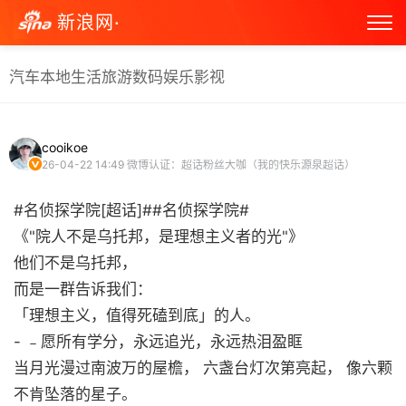
新浪网·
汽车
本地生活
旅游
数码
娱乐
影视
cooikoe
26-04-22 14:49
微博认证：超话粉丝大咖（我的快乐源泉超话）
#名侦探学院[超话]##名侦探学院#
《"院人不是乌托邦，是理想主义者的光"》
他们不是乌托邦，
而是一群告诉我们：
「理想主义，值得死磕到底」的人。
- ﹣愿所有学分，永远追光，永远热泪盈眶
当月光漫过南波万的屋檐， 六盏台灯次第亮起， 像六颗
不肯坠落的星子。