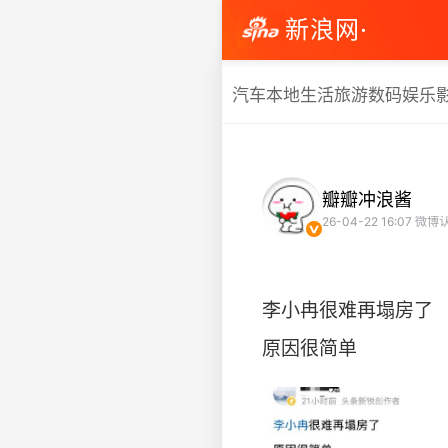
新浪网·
汽车
本地生活
旅游
数码
娱乐
瓣瓣冲浪酱
26-04-22 16:07
微博
李小冉很难再塌房了
​原因很简单 ​