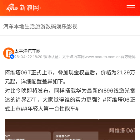
新浪网·
汽车
本地生活
旅游
数码
娱乐
影视
太平洋汽车网
26-04-22 18:20
微博认证：太平洋汽车网www.pcauto.com.cn官方微博
阿维塔06T正式上市，叠加现金权益后，价格为21.29万
元起，详细配置差异如下。
对比今晚即将发布，同样搭载华为最新的896线激光雷
达的尚界Z7T，大家觉得谁的实力更强？#阿维塔06正
式上市##年轻人第一台性能车# ​