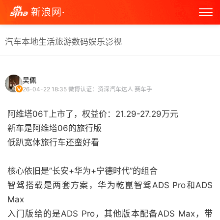
新浪网·
汽车
本地生活
旅游
数码
娱乐
影视
吴佩
26-04-22 18:35
微博认证：资深汽车达人 赛车手
阿维塔06T上市了，权益价：21.29-27.29万元
新车是阿维塔06的旅行版
低趴宽体旅行车还蛮好看
核心依旧是”长安+华为+宁德时代”的组合
智驾搭载是两套方案，华为乾崑智驾ADS Pro和ADS
Max
入门版给的是ADS Pro，其他版本配备ADS Max，带