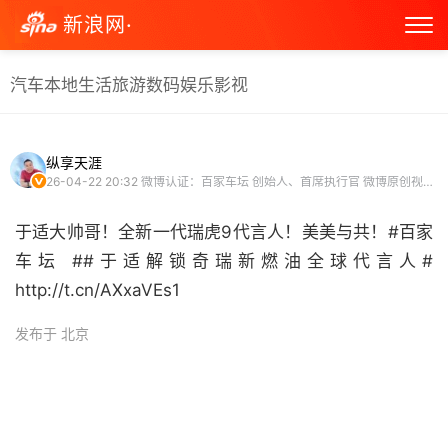
新浪网·
汽车
本地生活
旅游
数码
娱乐
影视
纵享天涯
26-04-22 20:32
微博认证：百家车坛 创始人、首席执行官 微博原创视频博主
于适大帅哥！全新一代瑞虎9代言人！美美与共！#百家
车坛 ##于适解锁奇瑞新燃油全球代言人#
http://t.cn/AXxaVEs1 ​
发布于 北京