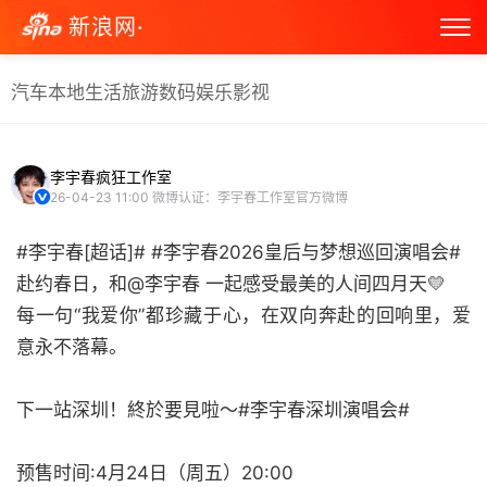
新浪网·
汽车
本地生活
旅游
数码
娱乐
影视
李宇春疯狂工作室
26-04-23 11:00
微博认证：李宇春工作室官方微博
#李宇春[超话]# #李宇春2026皇后与梦想巡回演唱会#
赴约春日，和@李宇春 一起感受最美的人间四月天💛
每一句“我爱你”都珍藏于心，在双向奔赴的回响里，爱
意永不落幕。
下一站深圳！終於要見啦～#李宇春深圳演唱会#
预售时间:4月24日（周五）20:00