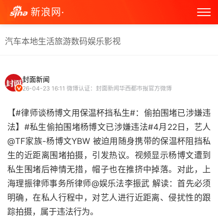
新浪网·
汽车
本地生活
旅游
数码
娱乐
影视
封面新闻
26-04-23 16:11
微博认证：封面新闻华西都市报官方微博
【#律师谈杨博文用保温杯挡私生#：偷拍围堵已涉嫌违
法】#私生偷拍围堵杨博文已涉嫌违法#4月22日，艺人
@TF家族-杨博文YBW 被迫用随身携带的保温杯阻挡私
生的近距离围堵拍摄，引发热议。视频显示杨博文遭到
私生围堵后神情无措，帽子也在推挤中掉落。对此，上
海理振律师事务所律师@娱乐法李振武 解读：首先必须
明确，在私人行程中，对艺人进行近距离、侵扰性的跟
踪拍摄，属于违法行为。