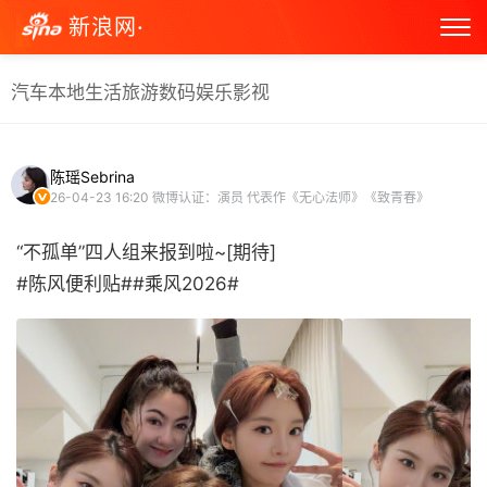
新浪网·
汽车
本地生活
旅游
数码
娱乐
影视
陈瑶Sebrina
26-04-23 16:20
微博认证：演员 代表作《无心法师》《致青春》
“不孤单”四人组来报到啦~[期待]
#陈风便利贴##乘风2026# ​