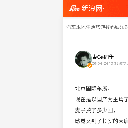
新浪网·
汽车
本地生活
旅游
数码
娱乐
東Ge同學
26-04-24 10:38
微博
北京国际车展，
现在是以国产为主角
麦子熟了多少回，
感觉又到了长安的大