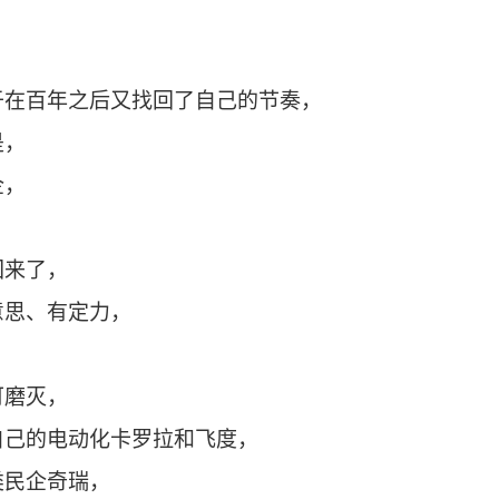
于在百年之后又找回了自己的节奏，
是，
企，
，
回来了，
意思、有定力，
可磨灭，
自己的电动化卡罗拉和飞度，
类民企奇瑞，