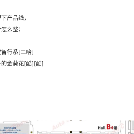
理下产品线，
步怎么整；
智行系[二哈]
金葵花[酷][酷]