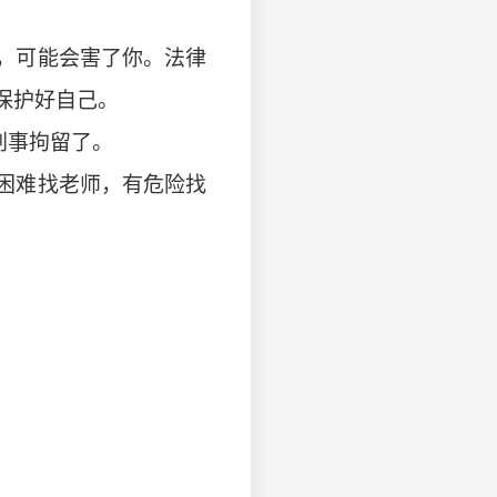
，可能会害了你。法律
保护好自己。
刑事拘留了。
困难找老师，有危险找