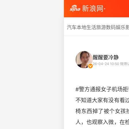
新浪网·
汽车
本地生活
旅游
数码
娱乐
醒醒要冷静
26-04-24 10:50
微博
#警方通报女子机场拒
不知道大家有没有看
椅东西掉了被个女孩
人，也观察入微，在